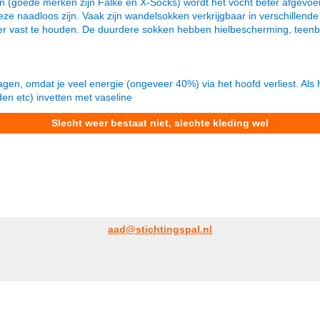
 (goede merken zijn Falke en X-Socks) wordt het vocht beter afgevoe
eze naadloos zijn. Vaak zijn wandelsokken verkrijgbaar in verschillende
r vast te houden. De duurdere sokken hebben hielbescherming, teenbe
gen, omdat je veel energie (ongeveer 40%) via het hoofd verliest. Als 
den etc) invetten met vaseline
Slecht weer bestaat niet, slechte kleding wel
aad@stichtingspal.nl