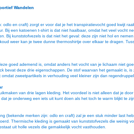
portief Wandelen
dlo en craft) zorgt er voor dat je het transpiratievocht goed kwijt raak
r. Bij een katoenen t-shirt is dat niet haalbaar, omdat het veel vocht 
en. Bij kunststofvezels is dat niet het geval: deze zijn niet hol en nem
g koud weer kan je twee dunne thermoshirtje over elkaar te dragen. Tu
 deze goed ademend is, omdat anders het vocht van je lichaam niet go
k bevat deze drie eigenschappen. De stof waarvan het gemaakt is, is 
t omdat zweetpartikels in verhouding veel kleiner zijn dan regendruppel
ar
ikmaken van drie lagen kleding. Het voordeel is niet alleen dat je doo
t je onderweg een iets uit kunt doen als het toch te warm blijkt te zij
g (bekende merken zijn: odlo en craft) zal je een stuk minder last h
oerd. Thermische kleding is gemaakt van kunststofvezels die weinig 
bestaat uit holle vezels die gemakkelijk vocht vasthouden.