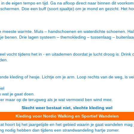
n de eigen tempo en tijd. Ga na afloop direct naar binnen dit voorkomt 
 te schermen. Doe een buff (soort sjaaltje) om je mond en gezicht. Het 
 de meeste warmte. Muts – handschoenen en waterdichte schoenen. Hals
e benen. Drie lagen systeem – themokleding – tussenlaag – buitenlaa
veel vocht tijdens het in - en uitademen doordat je lucht droog is. Drink 
aden.
nde kleding of hesje. Lichtje om je arm. Loop rechts van de weg, is veil
eel
s wat je gaat doen.
rder maar op de terugweg als je wat vermoeid ben wind mee.
Slecht weer bestaat niet, slechte kleding wel
Kleding voor Nordic Walking en Sportief Wandelen
t hoort bij het jaargetijde en het gebied waarin je gaat wandelen mag j
ing nodig hebben dan tijdens een strandwandeling hartje zomer.