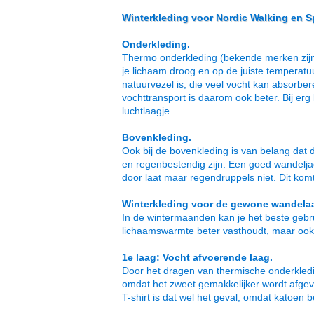
Winterkleding voor Nordic Walking en S
Onderkleding.
Thermo onderkleding (bekende merken zijn: o
je lichaam droog en op de juiste temperatuu
natuurvezel is, die veel vocht kan absorber
vochttransport is daarom ook beter. Bij er
luchtlaagje.
Bovenkleding.
Ook bij de bovenkleding is van belang dat
en regenbestendig zijn. Een goed wandeljac
door laat maar regendruppels niet. Dit kom
Winterkleding voor de gewone wandela
In de wintermaanden kan je het beste gebru
lichaamswarmte beter vasthoudt, maar ook da
1e laag: Vocht afvoerende laag.
Door het dragen van thermische onderkledin
omdat het zweet gemakkelijker wordt afgev
T-shirt is dat wel het geval, omdat katoen 