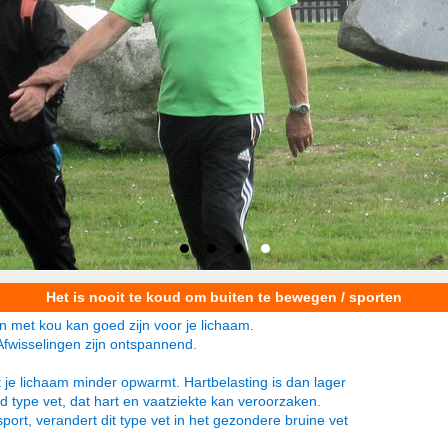
Het is nooit te koud om buiten te bewegen / sporten
n met kou kan goed zijn voor je lichaam.
Afwisselingen zijn ontspannend.
 je lichaam minder opwarmt. Hartbelasting is dan lager
nd type vet, dat hart en vaatziekte kan veroorzaken.
port, verandert dit type vet in het gezondere bruine vet