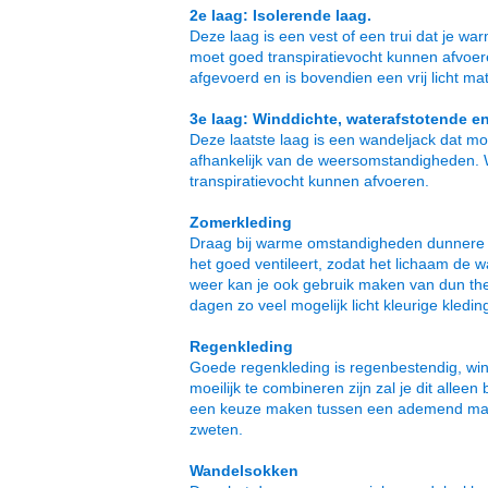
2e laag: Isolerende laag.
Deze laag is een vest of een trui dat je w
moet goed transpiratievocht kunnen afvoere
afgevoerd en is bovendien een vrij licht mat
3e laag: Winddichte, waterafstotende e
Deze laatste laag is een wandeljack dat m
afhankelijk van de weersomstandigheden. W
transpiratievocht kunnen afvoeren.
Zomerkleding
Draag bij warme omstandigheden dunnere en 
het goed ventileert, zodat het lichaam de w
weer kan je ook gebruik maken van dun th
dagen zo veel mogelijk licht kleurige kledin
Regenkleding
Goede regenkleding is regenbestendig, wi
moeilijk te combineren zijn zal je dit alle
een keuze maken tussen een ademend maar 
zweten.
Wandelsokken