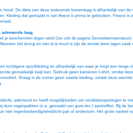
arm houd. De dikte van deze isolerende tussenlaag is afhankelijk van
n. Kleding dat gemaakt is van fleece is prima te gebruiken. Fleece is 
eriaal.
n ademende laag.
oet je beschermen tegen wind (zie ook de pagina Gevoelstemperatuur) 
anneer het droog en niet al te koud is zijn de eerste twee lagen vaak
luchtigere sportkleding en afhankelijk van waar je loopt een lange of
armte gemakkelijk kwijt kan. Gebruik geen katoenen t-shirt, omdat deze
ermoshirt. Draag in de zomer geen zwarte kleding, omdat deze warmte
g.
nddicht, ademend en heeft mogelijkheden om ventilatieopeningen te m
en bij dure regenpakken (o.a. gemaakt van gore-tex ) aantreffen. Bij de 
niet regenbestendig/winddicht pak of andersom. Het grote nadeel van 