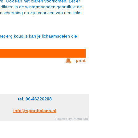
rd. Ook kan het blaren voorkomen. Let er
 diktes: in de wintermaanden gebruik je de
scherming en zijn voorzien van een links
het erg koud is kan je lichaamsdelen die
print
tel. 06-46226208
info@sportbalans.nl
Powered by InternetMR