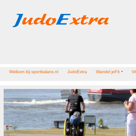
Welkom bij sportbalans.nl
JudoExtra
Wandel jeFit
Vi