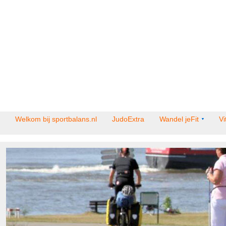
Welkom bij sportbalans.nl
JudoExtra
Wandel jeFit
Vi