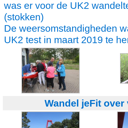
was er voor de UK2 wandelte
(stokken)
De weersomstandigheden war
UK2 test in maart 2019 te he
Wandel jeFit over